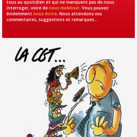
tous au quotidien et qui ne manquent pas de nous
interroger, voire de
nous mobiliser
. Vous pouvez
évidemment
nous écrire
. Nous attendons vos
commentaires, suggestions et remarques…