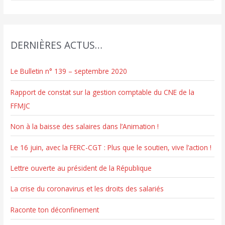
c
h
e
DERNIÈRES ACTUS…
r
c
Le Bulletin n° 139 – septembre 2020
h
e
Rapport de constat sur la gestion comptable du CNE de la
r
FFMJC
Non à la baisse des salaires dans l’Animation !
:
Le 16 juin, avec la FERC-CGT : Plus que le soutien, vive l’action !
Lettre ouverte au président de la République
La crise du coronavirus et les droits des salariés
Raconte ton déconfinement