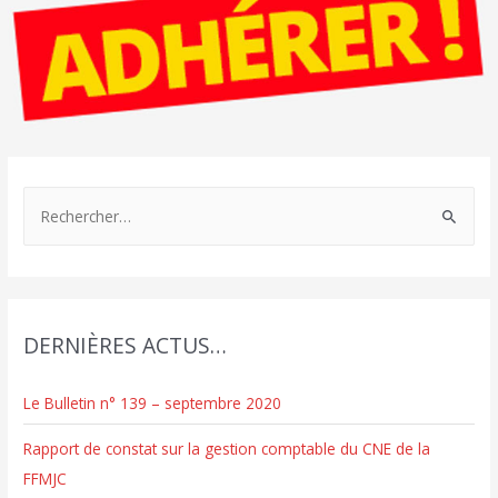
R
e
c
h
e
DERNIÈRES ACTUS…
r
c
Le Bulletin n° 139 – septembre 2020
h
e
Rapport de constat sur la gestion comptable du CNE de la
r
FFMJC