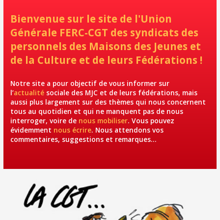
Bienvenue sur le site de l'Union
Générale FERC-CGT des syndicats des
personnels des Maisons des Jeunes et
de la Culture et de leurs Fédérations !
Notre site a pour objectif de vous informer sur
l’
actualité
sociale des MJC et de leurs fédérations, mais
aussi plus largement sur des thèmes qui nous concernent
tous au quotidien et qui ne manquent pas de nous
interroger, voire de
nous mobiliser
. Vous pouvez
évidemment
nous écrire
. Nous attendons vos
commentaires, suggestions et remarques…