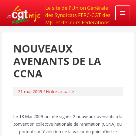
Le site de l'Union Générale
Men
des Syndicats FERC-CGT des
MJC et de leurs Fédérations
princ
NOUVEAUX
AVENANTS DE LA
CCNA
21 mai 2009
/
Notre actualité
Le 18 Mai 2009 ont été signés 2 nouveaux avenants à la
convention collective nationale de l’animation (CCNA) qui
portent sur l’évolution de la valeur du point d’indice