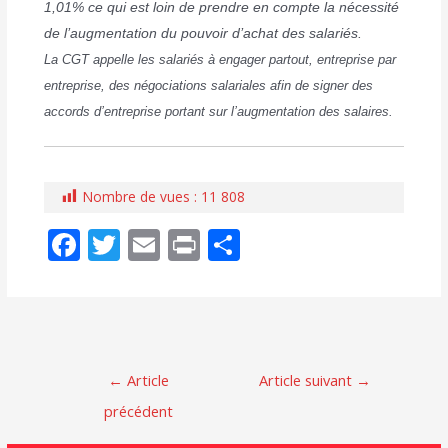
1,01% ce qui est loin de prendre en compte la nécessité
de l’augmentation du pouvoir d’achat des salariés.
La CGT appelle les salariés à engager partout, entreprise par
entreprise, des négociations salariales afin de signer des
accords d’entreprise portant sur l’augmentation des salaires.
Nombre de vues :
11 808
F
T
E
Pr
P
ac
w
m
in
ar
e
itt
ai
t
ta
b
er
l
g
o
er
Navigation
←
Article
Article suivant
→
o
de
précédent
l’article
k