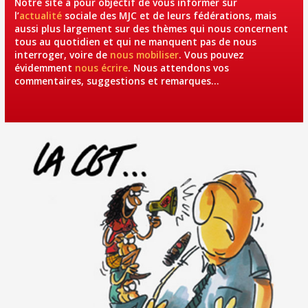
Notre site a pour objectif de vous informer sur
l’
actualité
sociale des MJC et de leurs fédérations, mais
aussi plus largement sur des thèmes qui nous concernent
tous au quotidien et qui ne manquent pas de nous
interroger, voire de
nous mobiliser
. Vous pouvez
évidemment
nous écrire
. Nous attendons vos
commentaires, suggestions et remarques…