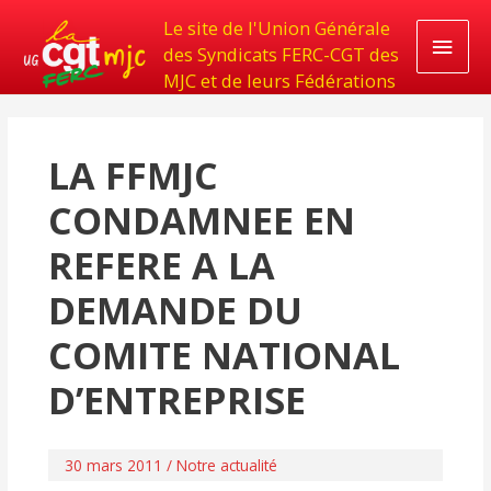
Le site de l'Union Générale
Men
des Syndicats FERC-CGT des
MJC et de leurs Fédérations
princ
LA FFMJC
CONDAMNEE EN
REFERE A LA
DEMANDE DU
COMITE NATIONAL
D’ENTREPRISE
30 mars 2011
/
Notre actualité