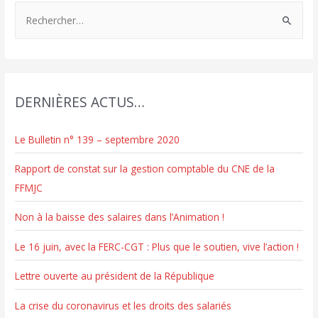
R
e
c
h
e
DERNIÈRES ACTUS…
r
c
Le Bulletin n° 139 – septembre 2020
h
e
Rapport de constat sur la gestion comptable du CNE de la
r
FFMJC
Non à la baisse des salaires dans l’Animation !
:
Le 16 juin, avec la FERC-CGT : Plus que le soutien, vive l’action !
Lettre ouverte au président de la République
La crise du coronavirus et les droits des salariés