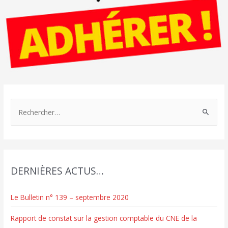
R
e
c
h
e
DERNIÈRES ACTUS…
r
c
Le Bulletin n° 139 – septembre 2020
h
e
Rapport de constat sur la gestion comptable du CNE de la