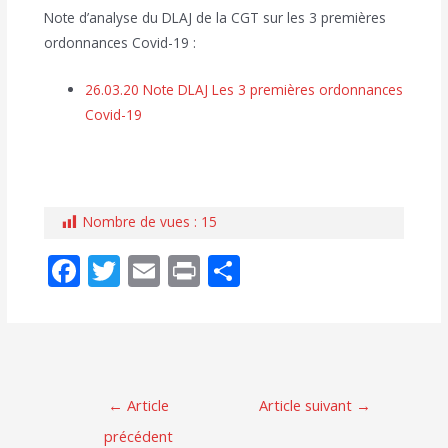
Note d’analyse du DLAJ de la CGT sur les 3 premières
ordonnances Covid-19 :
26.03.20 Note DLAJ Les 3 premières ordonnances
Covid-19
Nombre de vues :
15
F
T
E
Pr
P
ac
w
m
in
ar
e
itt
ai
t
ta
b
er
l
g
o
er
Navigation
←
Article
Article suivant
→
o
de
précédent