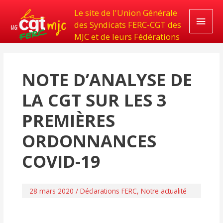
Le site de l'Union Générale
Men
des Syndicats FERC-CGT des
MJC et de leurs Fédérations
princ
NOTE D’ANALYSE DE
LA CGT SUR LES 3
PREMIÈRES
ORDONNANCES
COVID-19
28 mars 2020
/
Déclarations FERC
,
Notre actualité