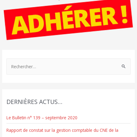
R
e
c
h
e
DERNIÈRES ACTUS…
r
c
Le Bulletin n° 139 – septembre 2020
h
e
Rapport de constat sur la gestion comptable du CNE de la
r