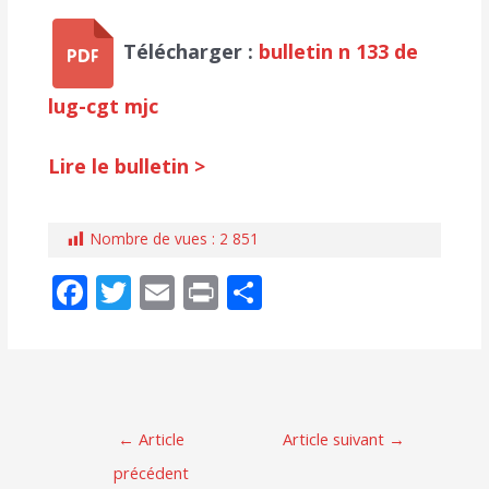
Télécharger :
bulletin n 133 de
lug-cgt mjc
Lire le bulletin >
Nombre de vues :
2 851
F
T
E
Pr
P
ac
w
m
in
ar
e
itt
ai
t
ta
b
er
l
g
o
er
Navigation
←
Article
Article suivant
→
o
de
précédent
l’article