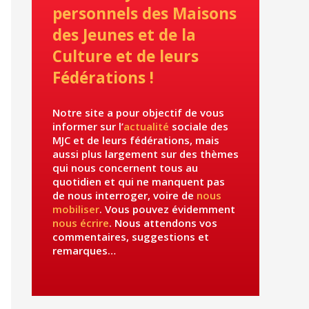
personnels des Maisons
des Jeunes et de la
Culture et de leurs
Fédérations !
Notre site a pour objectif de vous
informer sur l’
actualité
sociale des
MJC et de leurs fédérations, mais
aussi plus largement sur des thèmes
qui nous concernent tous au
quotidien et qui ne manquent pas
de nous interroger, voire de
nous
mobiliser
. Vous pouvez évidemment
nous écrire
. Nous attendons vos
commentaires, suggestions et
remarques…