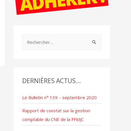
R
e
c
h
e
DERNIÈRES ACTUS…
r
c
Le Bulletin n° 139 – septembre 2020
h
e
Rapport de constat sur la gestion
r
comptable du CNE de la FFMJC