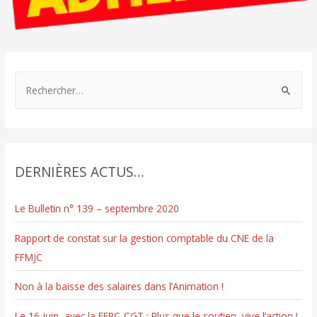
R
e
c
h
e
DERNIÈRES ACTUS…
r
c
Le Bulletin n° 139 – septembre 2020
h
e
Rapport de constat sur la gestion comptable du CNE de la
r
FFMJC
Non à la baisse des salaires dans l’Animation !
:
Le 16 juin, avec la FERC-CGT : Plus que le soutien, vive l’action !