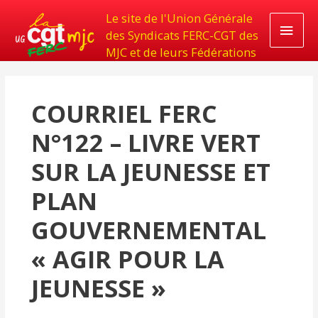
Le site de l'Union Générale
Men
des Syndicats FERC-CGT des
MJC et de leurs Fédérations
princ
COURRIEL FERC
N°122 – LIVRE VERT
SUR LA JEUNESSE ET
PLAN
GOUVERNEMENTAL
« AGIR POUR LA
JEUNESSE »