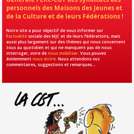
personnels des Maisons des Jeunes et
de la Culture et de leurs Fédérations !
Notre site a pour objectif de vous informer sur
l’
actualité
sociale des MJC et de leurs fédérations, mais
aussi plus largement sur des thèmes qui nous concernent
tous au quotidien et qui ne manquent pas de nous
interroger, voire de
nous mobiliser
. Vous pouvez
évidemment
nous écrire
. Nous attendons vos
commentaires, suggestions et remarques…