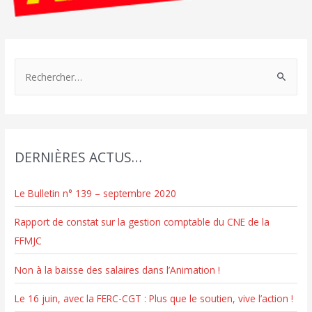
R
e
c
h
e
DERNIÈRES ACTUS…
r
c
Le Bulletin n° 139 – septembre 2020
h
e
Rapport de constat sur la gestion comptable du CNE de la
r
FFMJC
Non à la baisse des salaires dans l’Animation !
:
Le 16 juin, avec la FERC-CGT : Plus que le soutien, vive l’action !