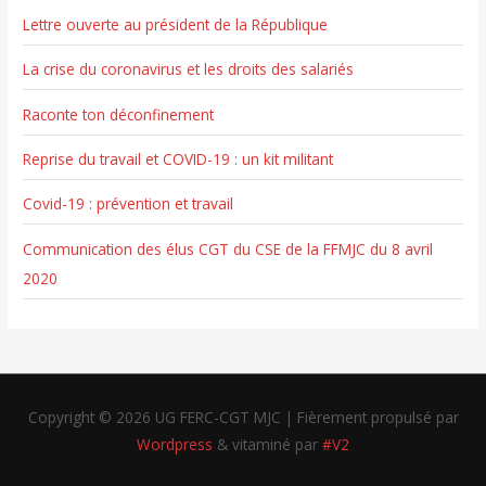
Lettre ouverte au président de la République
La crise du coronavirus et les droits des salariés
Raconte ton déconfinement
Reprise du travail et COVID-19 : un kit militant
Covid-19 : prévention et travail
Communication des élus CGT du CSE de la FFMJC du 8 avril
2020
Copyright © 2026
UG FERC-CGT MJC
| Fièrement propulsé par
Wordpress
& vitaminé par
#V2