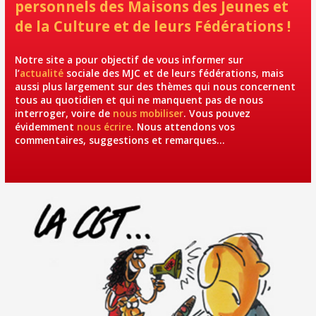
personnels des Maisons des Jeunes et
de la Culture et de leurs Fédérations !
Notre site a pour objectif de vous informer sur
l’
actualité
sociale des MJC et de leurs fédérations, mais
aussi plus largement sur des thèmes qui nous concernent
tous au quotidien et qui ne manquent pas de nous
interroger, voire de
nous mobiliser
. Vous pouvez
évidemment
nous écrire
. Nous attendons vos
commentaires, suggestions et remarques…