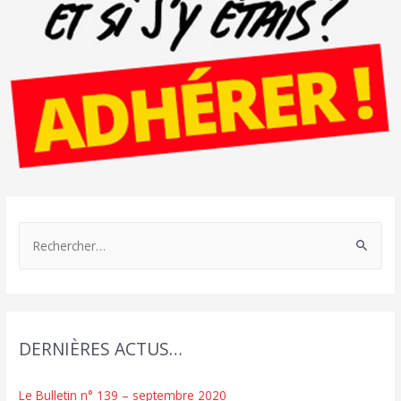
R
e
c
h
e
DERNIÈRES ACTUS…
r
c
Le Bulletin n° 139 – septembre 2020