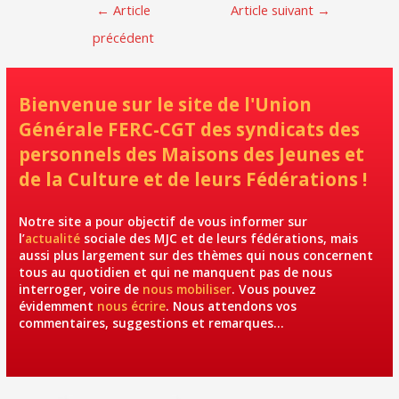
o
er
Navigation
←
Article
Article suivant
→
o
de
précédent
l’article
k
Bienvenue sur le site de l'Union
Générale FERC-CGT des syndicats des
personnels des Maisons des Jeunes et
de la Culture et de leurs Fédérations !
Notre site a pour objectif de vous informer sur
l’
actualité
sociale des MJC et de leurs fédérations, mais
aussi plus largement sur des thèmes qui nous concernent
tous au quotidien et qui ne manquent pas de nous
interroger, voire de
nous mobiliser
. Vous pouvez
évidemment
nous écrire
. Nous attendons vos
commentaires, suggestions et remarques…