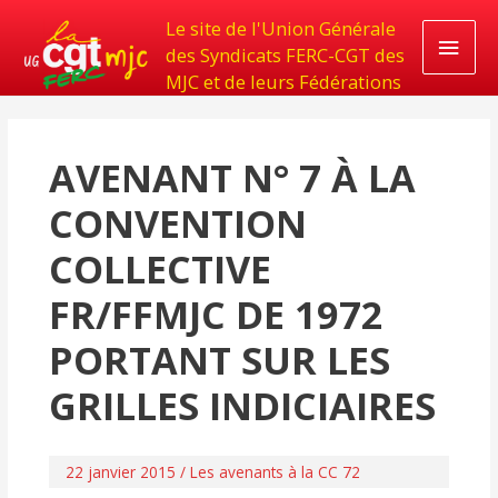
Le site de l'Union Générale
Men
des Syndicats FERC-CGT des
MJC et de leurs Fédérations
princ
AVENANT N° 7 À LA
CONVENTION
COLLECTIVE
FR/FFMJC DE 1972
PORTANT SUR LES
GRILLES INDICIAIRES
22 janvier 2015
/
Les avenants à la CC 72