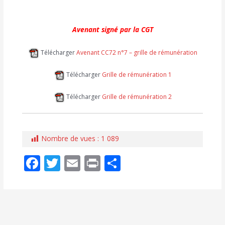
Avenant signé par la CGT
Télécharger
Avenant CC72 n°7 – grille de rémunération
Télécharger
Grille de rémunération 1
Télécharger
Grille de rémunération 2
Nombre de vues :
1 089
F
T
E
Pr
P
ac
w
m
in
ar
e
itt
ai
t
ta
b
er
l
g