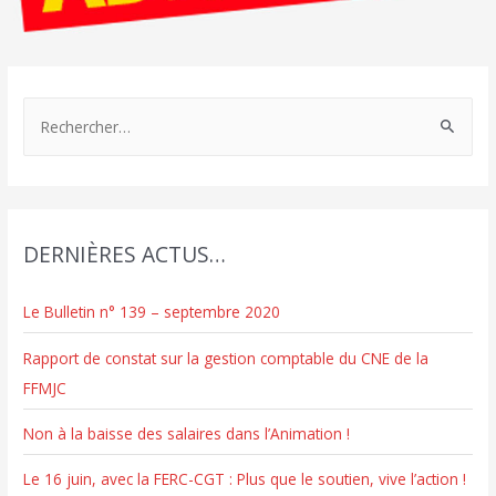
R
e
c
h
e
DERNIÈRES ACTUS…
r
c
Le Bulletin n° 139 – septembre 2020
h
e
Rapport de constat sur la gestion comptable du CNE de la
r
FFMJC
Non à la baisse des salaires dans l’Animation !
:
Le 16 juin, avec la FERC-CGT : Plus que le soutien, vive l’action !