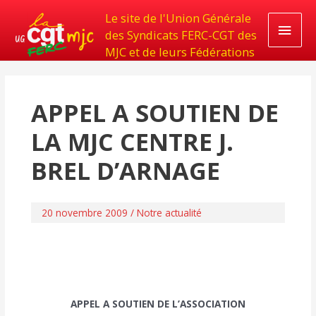
Le site de l'Union Générale
Men
des Syndicats FERC-CGT des
MJC et de leurs Fédérations
princ
APPEL A SOUTIEN DE
LA MJC CENTRE J.
BREL D’ARNAGE
20 novembre 2009
/
Notre actualité
APPEL A SOUTIEN DE L’ASSOCIATION