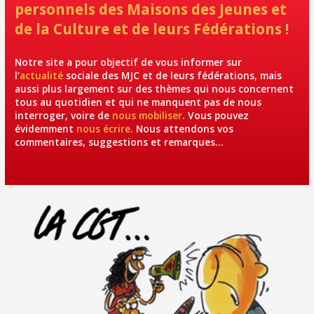
personnels des Maisons des Jeunes et
de la Culture et de leurs Fédérations !
Notre site a pour objectif de vous informer sur
l’
actualité
sociale des MJC et de leurs fédérations, mais
aussi plus largement sur des thèmes qui nous concernent
tous au quotidien et qui ne manquent pas de nous
interroger, voire de
nous mobiliser
. Vous pouvez
évidemment
nous écrire
. Nous attendons vos
commentaires, suggestions et remarques…