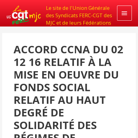
Le site de l'Union Générale
Men
des Syndicats FERC-CGT des
MJC et de leurs Fédérations
princ
ACCORD CCNA DU 02
12 16 RELATIF À LA
MISE EN OEUVRE DU
FONDS SOCIAL
RELATIF AU HAUT
DEGRÉ DE
SOLIDARITÉ DES
RÉGIMES DE