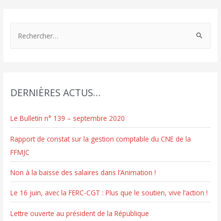
R
e
c
h
e
DERNIÈRES ACTUS…
r
c
Le Bulletin n° 139 – septembre 2020
h
e
Rapport de constat sur la gestion comptable du CNE de la
r
FFMJC
Non à la baisse des salaires dans l’Animation !
:
Le 16 juin, avec la FERC-CGT : Plus que le soutien, vive l’action !
Lettre ouverte au président de la République