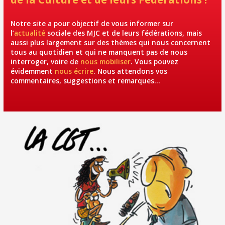
Notre site a pour objectif de vous informer sur
l’
actualité
sociale des MJC et de leurs fédérations, mais
aussi plus largement sur des thèmes qui nous concernent
tous au quotidien et qui ne manquent pas de nous
interroger, voire de
nous mobiliser
. Vous pouvez
évidemment
nous écrire
. Nous attendons vos
commentaires, suggestions et remarques…